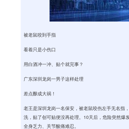
深证成指
14311.01
.68
1.02%
200.89
1
被老鼠咬到手指
看着只是小伤口
用白酒冲一冲、贴个就完事？
广东深圳龙岗一男子这样处理
差点酿成大祸！
老王是深圳龙岗一名保安，被老鼠咬伤左手无名指
洗，贴了创可贴便没再处理。10天后，危险突然爆发
全身乏力、关节酸痛难忍。