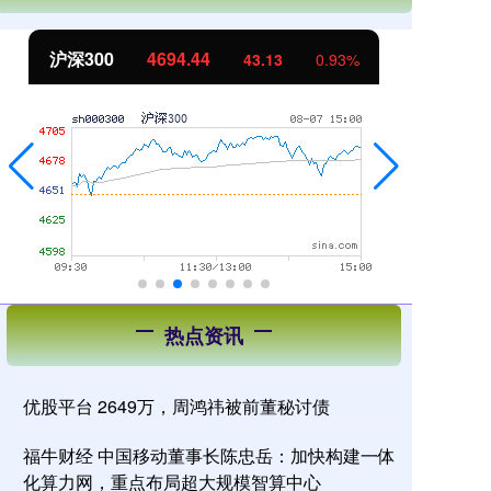
北证50
1134.24
创
11.37
1.01%
热点资讯
优股平台 2649万，周鸿祎被前董秘讨债
福牛财经 中国移动董事长陈忠岳：加快构建一体
化算力网，重点布局超大规模智算中心