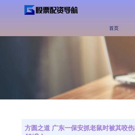
首页
方圆之道 广东一保安抓老鼠时被其咬伤