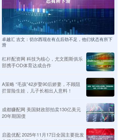
卓越汇 吉文：切尔西现在有点后劲不足，他们状态有所下
滑
杠杆配资网 科技为核心，尤文图斯俱乐
部携手OD体育达成合作
A策略 “毛孩”42岁娶90后娇妻，不顾阻
拦冒险生娃，儿子长相出人意料！
成都赚配网 美国财政部拍卖130亿美元
20年期国债
启盈优配 2025年11月17日全国主要批发