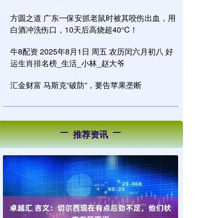
方圆之道 广东一保安抓老鼠时被其咬伤出血，用
白酒冲洗伤口，10天后高烧超40°C！
牛8配资 2025年8月1日 周五 农历闰六月初八 好
运生肖排名榜_生活_小林_赵大爷
汇金财富 马斯克“破防”，要告苹果垄断
推荐资讯