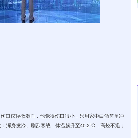
沪深300
4694.44
.42%
43.13
0.93%
，伤口仅轻微渗血，他觉得伤口很小，只用家中白酒简单冲
：浑身发冷、剧烈寒战；体温飙升至40.2℃，高烧不退；