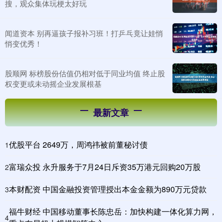
搜，观众集体玩梗太好玩
闻道资本 别再逼孩子报补习班！打乒乓竟让娃悄
悄变优秀！
股顺网 标榜股份估值仍相对低于同业均值 终止股
权变更或未动摇企业发展根基
最新文章
优股平台 2649万，周鸿祎被前董秘讨债
1
富瑞众投 永升服务于7月24日斥资35万港元回购20万股
2
本财配资 中国金融投资管理授出本金金额为890万元贷款
3
福牛财经 中国移动董事长陈忠岳：加快构建一体化算力网，
4