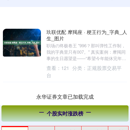
玖联优配 摩羯座 · 梗王行为_字典_人
生_图片
职场の终极卷王 "996？那叫弹性工作制，
我的字典里只有007。" 真实案例：摩羯同
事的生日愿望是——“希望今年能休完年
假。”（但去年也没休完） 经典语
查看：
121
分类：
正规股票交易平
录："下....
台
永华证券文章已加载完成
个股实时涨跌榜