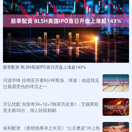
股莘配资 BLSH美国IPO首日开盘上涨超143%
河源华锋 拉维亚开赛8分钟离场，球迷：他是我见
过最易受伤的球员之一
天弘忧配 东契奇34+12+7独享历史第1，艾顿两双
里夫斯33分，湖人轻取鹈鹕
保利配资 《唐朝诡事录之长安》“公主磨皮”冲上热