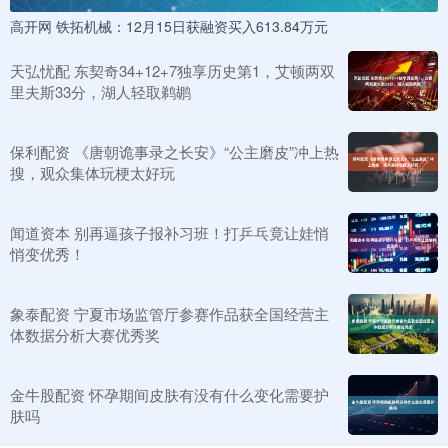
高开网 铁拓机械：12月15日获融资买入613.84万元
天弘忧配 东契奇34+12+7独享历史第1，艾顿两双
里夫斯33分，湖人轻取鹈鹕
保利配资 《唐朝诡事录之长安》“公主磨皮”冲上热
搜，观众集体玩梗太好玩
闻道资本 别再逼孩子报补习班！打乒乓竟让娃悄
悄变优秀！
象泰配资 宁夏市场监管厅参赛作品获全国经营主
体数据分析大赛优秀奖
金牛股配资 怀孕期间皮肤有没有什么变化需要护
肤吗