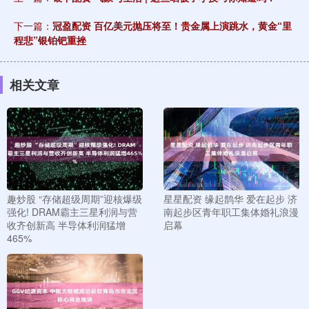
下一篇：
冠盈配资 百亿美元抛压将至！贵金属上演跳水，黄金“里
程悲”银铂钯重挫
相关文章
趣炒股 “存储超级周期”迎核爆级
星星配资 缘起鹊华 爱在起步 济
强化! DRAM霸主三星利润与营
南起步区青年职工集体婚礼浪漫
收齐创新高 半导体利润猛增
启幕
465%