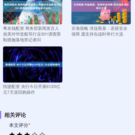
粤友钱配资 商务部新闻发言人
京海策略 泽连斯基：若获安全
就美对华造船等行业301调查限
保障 愿支持在战时举行大选
制措施落地答记者问
恒捷配资 央行今日开展6120亿
元7天逆回购操作
相关评论
本文评分
*