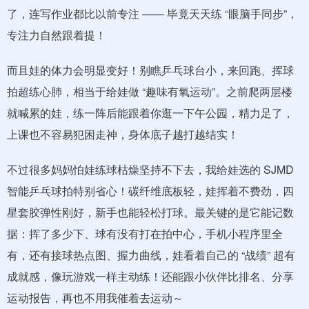
了，连写作业都比以前专注 —— 毕竟天天练 “眼脑手同步”，
专注力自然跟着提！
而且娃的体力会明显变好！别瞧乒乓球台小，来回跑、挥球
拍超练心肺，相当于给娃做 “趣味有氧运动”。之前爬两层楼
就喊累的娃，练一阵后能跟着你逛一下午公园，精力足了，
上课也不容易犯困走神，身体底子越打越结实！
不过很多妈妈怕娃练球枯燥坚持不下去，我给娃选的 SJMD
智能乒乓球拍特别省心！碳纤维底板轻，娃挥着不费劲，四
星套胶弹性刚好，新手也能轻松打球。最关键的是它能记数
据：挥了多少下、球有没有打在拍中心，手机小程序里全
有，还有接球热点图、握力曲线，娃看着自己的 “战绩” 超有
成就感，像玩游戏一样主动练！还能跟小伙伴比排名、分享
运动报告，再也不用我催着去运动～