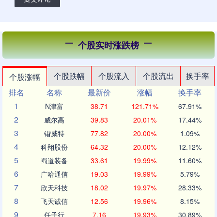
个股实时涨跌榜
个股跌幅
个股流入
个股流出
换手率
个股涨幅
排名
名称
最新价
涨幅
换手率
1
N津富
38.71
121.71%
67.91%
2
威尔高
39.83
20.01%
17.44%
3
锴威特
77.82
20.00%
1.09%
4
科翔股份
64.32
20.00%
12.12%
5
蜀道装备
33.61
19.99%
11.60%
6
广哈通信
19.03
19.99%
5.79%
7
欣天科技
18.02
19.97%
28.33%
8
飞天诚信
12.56
19.96%
8.15%
9
任子行
7.16
19.93%
30.89%