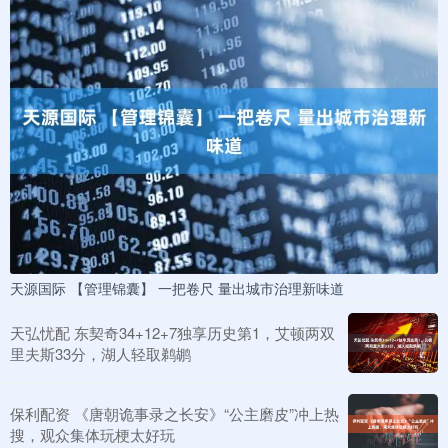
天源国际 【管理锦囊】 一把卷尺 量出城市治理新味道
天弘忧配 东契奇34+12+7独享历史第1，艾顿两双
里夫斯33分，湖人轻取鹈鹕
保利配资 《唐朝诡事录之长安》“公主磨皮”冲上热
搜，观众集体玩梗太好玩