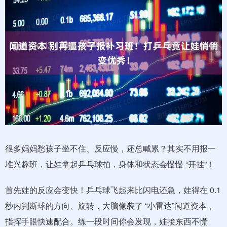
很多妈妈愁孩子坐不住、反应慢，还总喊累？其实不用报一
堆兴趣班，让娃拿起乒乓球拍，身体和状态会慢慢 “开挂”！
首先娃的反应会变快！乒乓球飞起来比闪电还急，娃得在 0.1
秒内判断球的方向、旋转，大脑像装了 “小雷达”闻道资本，
指挥手眼快速配合。练一段时间你会发现，娃接东西不慌