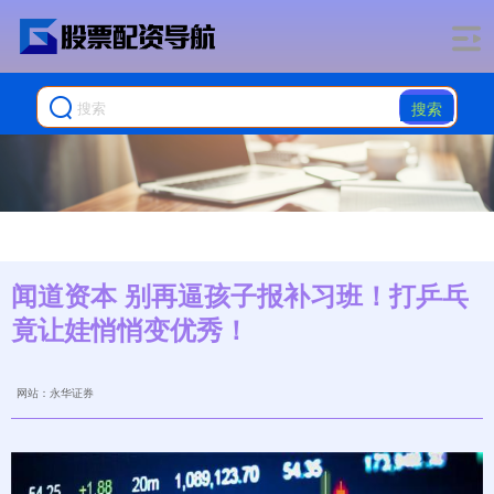
搜索
闻道资本 别再逼孩子报补习班！打乒乓
竟让娃悄悄变优秀！
网站：永华证券