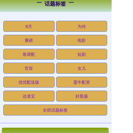
话题标签
8月
为何
重磅
电影
靠谱配
短剧
官宣
女儿
优优配送版
盟牛配资
达道宝
好股盛
全部话题标签