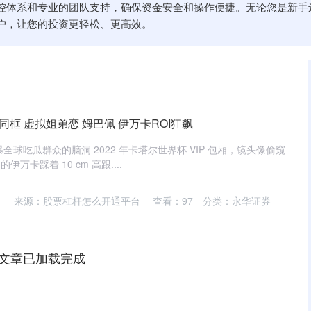
控体系和专业的团队支持，确保资金安全和操作便捷。无论您是新手
户，让您的投资更轻松、更高效。
同框 虚拟姐弟恋 姆巴佩 伊万卡ROI狂飙
全球吃瓜群众的脑洞 2022 年卡塔尔世界杯 VIP 包厢，镜头像偷窥
的伊万卡踩着 10 cm 高跟....
来源：股票杠杆怎么开通平台
查看：
97
分类：
永华证券
文章已加载完成