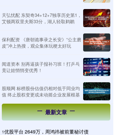
天弘忧配 东契奇34+12+7独享历史第1，
艾顿两双里夫斯33分，湖人轻取鹈鹕
保利配资 《唐朝诡事录之长安》“公主磨
皮”冲上热搜，观众集体玩梗太好玩
闻道资本 别再逼孩子报补习班！打乒乓
竟让娃悄悄变优秀！
股顺网 标榜股份估值仍相对低于同业均
值 终止股权变更或未动摇企业发展根基
最新文章
优股平台 2649万，周鸿祎被前董秘讨债
1