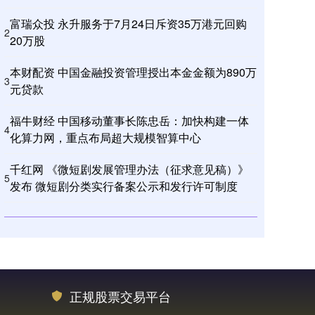
富瑞众投 永升服务于7月24日斥资35万港元回购
2
20万股
本财配资 中国金融投资管理授出本金金额为890万
3
元贷款
福牛财经 中国移动董事长陈忠岳：加快构建一体
4
化算力网，重点布局超大规模智算中心
千红网 《微短剧发展管理办法（征求意见稿）》
5
发布 微短剧分类实行备案公示和发行许可制度
正规股票交易平台