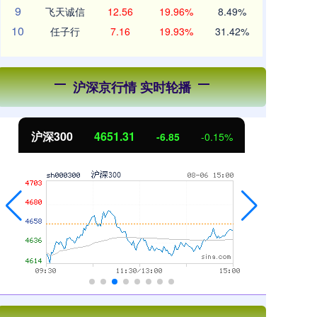
9
飞天诚信
12.56
19.96%
8.49%
10
任子行
7.16
19.93%
31.42%
沪深京行情 实时轮播
北证50
1122.88
创
3.42
0.30%