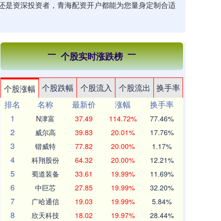
还是资深投资者，青海配资开户都能为您量身定制合适
个股实时涨跌榜
个股跌幅
个股流入
个股流出
换手率
个股涨幅
排名
名称
最新价
涨幅
换手率
1
N津富
37.49
114.72%
77.46%
2
威尔高
39.83
20.01%
17.76%
3
锴威特
77.82
20.00%
1.17%
4
科翔股份
64.32
20.00%
12.21%
5
蜀道装备
33.61
19.99%
11.69%
6
中巨芯
27.85
19.99%
32.20%
7
广哈通信
19.03
19.99%
5.84%
8
欣天科技
18.02
19.97%
28.44%